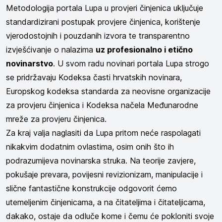
Metodologija portala Lupa u provjeri činjenica uključuje
standardizirani postupak provjere činjenica, korištenje
vjerodostojnih i pouzdanih izvora te transparentno
izvješćivanje o nalazima
uz profesionalno i etično
novinarstvo
. U svom radu novinari portala Lupa strogo
se pridržavaju Kodeksa časti hrvatskih novinara,
Europskog kodeksa standarda za neovisne organizacije
za provjeru činjenica i Kodeksa načela Međunarodne
mreže za provjeru činjenica.
Za kraj valja naglasiti da Lupa pritom neće raspolagati
nikakvim dodatnim ovlastima, osim onih što ih
podrazumijeva novinarska struka. Na teorije zavjere,
pokušaje prevara, povijesni revizionizam, manipulacije i
slične fantastične konstrukcije odgovorit ćemo
utemeljenim činjenicama, a na čitateljima i čitateljicama,
dakako, ostaje da odluče kome i čemu će pokloniti svoje