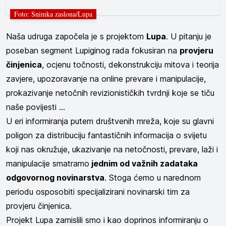
Foto: Snimka zaslona/Lupa
Naša udruga započela je s projektom
Lupa
. U pitanju je
poseban segment Lupiginog rada fokusiran na
provjeru
činjenica
, ocjenu točnosti, dekonstrukciju mitova i teorija
zavjere, upozoravanje na online prevare i manipulacije,
prokazivanje netočnih revizionističkih tvrdnji koje se tiču
naše povijesti ...
U eri informiranja putem društvenih mreža, koje su glavni
poligon za distribuciju fantastičnih informacija o svijetu
koji nas okružuje, ukazivanje na netočnosti, prevare, laži i
manipulacije smatramo
jednim od važnih zadataka
odgovornog novinarstva
. Stoga ćemo u narednom
periodu osposobiti specijalizirani novinarski tim za
provjeru činjenica.
Projekt Lupa zamislili smo i kao doprinos informiranju o