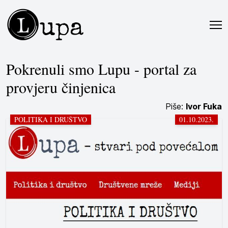
L
upa
Pokrenuli smo Lupu - portal za
provjeru činjenica
Piše:
Ivor Fuka
POLITIKA I DRUŠTVO
01.10.2023.