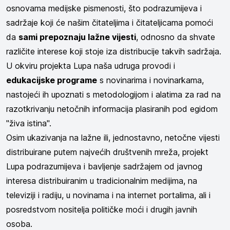
osnovama medijske pismenosti, što podrazumijeva i
sadržaje koji će našim čitateljima i čitateljicama pomoći
da
sami prepoznaju lažne vijesti
, odnosno da shvate
različite interese koji stoje iza distribucije takvih sadržaja.
U okviru projekta Lupa naša udruga provodi i
edukacijske programe
s novinarima i novinarkama,
nastojeći ih upoznati s metodologijom i alatima za rad na
razotkrivanju netočnih informacija plasiranih pod egidom
"živa istina".
Osim ukazivanja na lažne ili, jednostavno, netočne vijesti
distribuirane putem najvećih društvenih mreža, projekt
Lupa podrazumijeva i bavljenje sadržajem od javnog
interesa distribuiranim u tradicionalnim medijima, na
televiziji i radiju, u novinama i na internet portalima, ali i
posredstvom nositelja političke moći i drugih javnih
osoba.