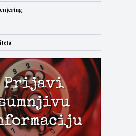
ženjering
iteta