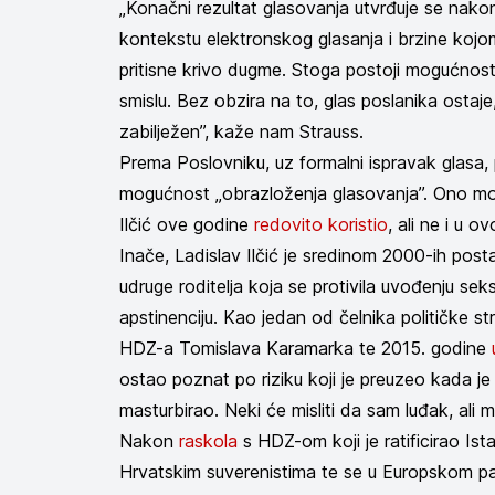
„Konačni rezultat glasovanja utvrđuje se nakon
kontekstu elektronskog glasanja i brzine kojo
pritisne krivo dugme. Stoga postoji mogućnos
smislu. Bez obzira na to, glas poslanika ostaje,
zabilježen”, kaže nam Strauss.
Prema Poslovniku, uz formalni ispravak glasa, 
mogućnost „obrazloženja glasovanja”. Ono mož
Ilčić ove godine
redovito koristio
, ali ne i u o
Inače, Ladislav Ilčić je sredinom 2000-ih pos
udruge roditelja koja se protivila uvođenju se
apstinenciju. Kao jedan od čelnika političke st
HDZ-a Tomislava Karamarka te 2015. godine
ostao poznat po riziku koji je preuzeo kada j
masturbirao. Neki će misliti da sam luđak, ali 
Nakon
raskola
s HDZ-om koji je ratificirao Ista
Hrvatskim suverenistima te se u Europskom pa