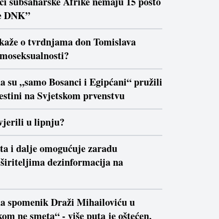
ici subsaharske Afrike nemaju 15 posto
e DNK”
 kaže o tvrdnjama don Tomislava
moseksualnosti?
a su „samo Bosanci i Egipćani“ pružili
estini na Svjetskom prvenstvu
jerili u lipnju?
ta i dalje omogućuje zaradu
širiteljima dezinformacija na
da spomenik Draži Mihailoviću u
om ne smeta“ - više puta je oštećen,