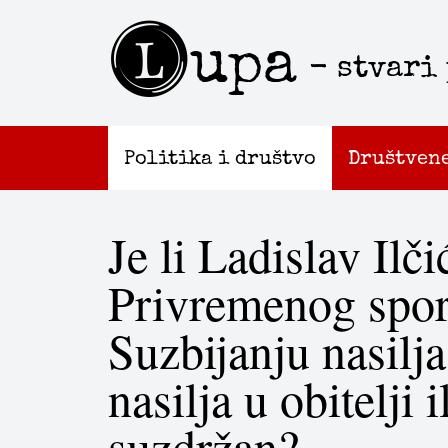
L
upa
- stvari
Politika i društvo
Društven
Je li Ladislav Ilč
Privremenog spo
Suzbijanju nasilj
nasilja u obitelji i
suzdržan?