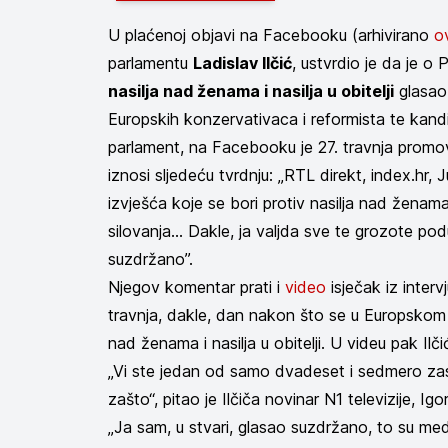
U plaćenoj objavi na Facebooku (arhivirano
o
parlamentu
Ladislav Ilčić
, ustvrdio je da je 
nasilja nad ženama i nasilja u obitelji
glasao
Europskih konzervativaca i reformista te kand
parlament, na Facebooku je 27. travnja promov
iznosi sljedeću tvrdnju: „RTL direkt, index.hr, 
izvješća koje se bori protiv nasilja nad ženama
silovanja... Dakle, ja valjda sve te grozote p
suzdržano”.
Njegov komentar prati i
video
isječak iz interv
travnja, dakle, dan nakon što se u Europskom p
nad ženama i nasilja u obitelji. U videu pak Ilč
„Vi ste jedan od samo dvadeset i sedmero zastup
zašto“, pitao je Ilčiča novinar N1 televizije, Igo
„Ja sam, u stvari, glasao suzdržano, to su mediji