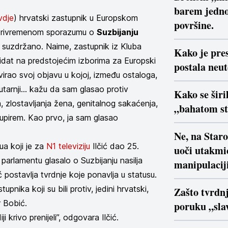
barem jedno
vdje
) hrvatski zastupnik u Europskom
površine.
o Privremenom sporazumu o
Suzbijanju
 suzdržano. Naime, zastupnik iz Kluba
Kako je pre
idat na predstojećim izborima za Europski
postala neu
irao svoj objavu u kojoj, između ostaloga,
Jutarnji... kažu da sam glasao protiv
Kako se širi
, zlostavljanja žena, genitalnog sakaćenja,
„bahatom s
odupirem. Kao prvo, ja sam glasao
Ne, na Star
jua koji je za
N1 televiziju
Ilčić dao 25.
uoči utakmi
arlamentu glasalo o Suzbijanju nasilja
manipulaciji
ić postavlja tvrdnje koje ponavlja u statusu.
nika koji su bili protiv, jedini hrvatski,
Zašto tvrdn
r Bobić.
poruku „slav
 krivo prenijeli”, odgovara Ilčić.