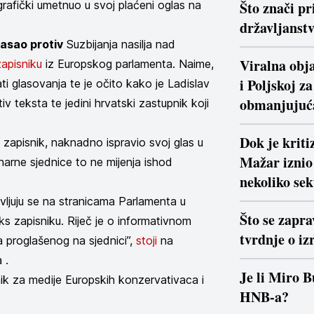
 grafički umetnuo u svoj plaćeni oglas na
Što znači pr
državljanstv
lasao protiv
Suzbijanja nasilja nad
Viralna obja
zapisniku
iz Europskog parlamenta. Naime,
i Poljskoj z
ti glasovanja te je očito kako je Ladislav
obmanjujuć
iv teksta te jedini hrvatski zastupnik koji
Dok je krit
ži zapisnik, naknadno ispravio svoj glas u
Mažar iznio 
arne sjednice to ne mijenja ishod
nekoliko se
vljuju se na stranicama Parlamenta u
Što se zapra
s zapisniku. Riječ je o informativnom
tvrdnje o iz
a proglašenog na sjednici”,
stoji
na
 .
Je li Miro B
nik za medije Europskih konzervativaca i
HNB-a?