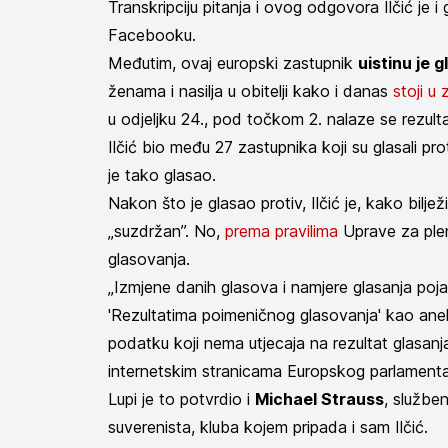
Transkripciju pitanja i ovog odgovora Ilčić je i
Facebooku.
Međutim, ovaj europski zastupnik
uistinu je g
ženama i nasilja u obitelji kako i danas
stoji u 
u odjeljku 24., pod točkom 2. nalaze se rezulta
Ilčić bio među 27 zastupnika koji su glasali prot
je tako glasao.
Nakon što je glasao protiv, Ilčić je, kako bilje
„suzdržan”. No,
prema pravilima
Uprave za plen
glasovanja.
„Izmjene danih glasova i namjere glasanja poja
'Rezultatima poimeničnog glasovanja' kao anek
podatku koji nema utjecaja na rezultat glasanj
internetskim stranicama Europskog parlamenta
Lupi je to potvrdio i
Michael Strauss
, službe
suverenista, kluba kojem pripada i sam Ilčić.