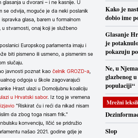
 glasanja u dvorani – i ne kasnije. U
Kako je nast
m se odvija, moguće je da neki poslanik
dobio ime po
t ispravka glasa, barem u formalnom
 u stvarnosti, onaj koji je službeno
Glasanje Hr
je potaknulo
poslanici Europskog parlamenta imaju i
pokazuju po
e biti pismeno ili usmeno, a pismenim se
vom slučaju.
Ne, u Njema
tao javnosti poznat kao
čelnik GROZD-a
,
glazbenog u
ksualnog odgoja u škole zagovarajući
populaciji“
ranke Hrast ulazi u Domoljubnu koaliciju
ulazi u Hrvatski sabor
. Iz tog je vremena
Mrežni leksi
e
izjavio
"Riskirat ću i reći da nikad nisam
Dezinformac
mislim da zbog toga nisam frik."
nbulsku konvenciju, Ilčić se pridružio
Slop
rlamentu našao 2021. godine gdje je