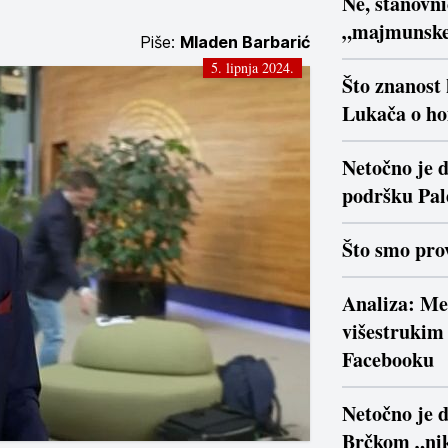
Ne, stanovn
„majmunsk
Piše:
Mladen Barbarić
5. lipnja 2024.
Što znanost
Lukača o ho
Netočno je d
podršku Pal
Što smo prov
Analiza: Me
višestrukim 
Facebooku
Netočno je 
Brčkom „nik