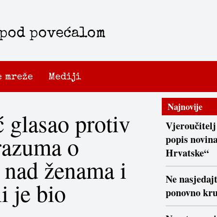
 pod povećalom
e mreže
Mediji
Najnovije
ić glasao protiv
Vjeroučitelj
razuma o
popis novina
Hrvatske“
a nad ženama i
Ne nasjedaj
li je bio
ponovno kr