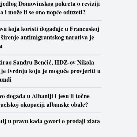
ijedlog Domovinskog pokreta o reviziji
a i može li se ono uopće oduzeti?
va koja koristi događaje u Francuskoj
a širenje antimigrantskog narativa je
a
izirao Sandru Benčić, HDZ-ov Nikola
je tvrdnju koju je moguće provjeriti u
kundi
vo događa u Albaniji i jesu li točne
raelskoj okupaciji albanske obale?
ulj u pravu kada govori o prodaji zlata