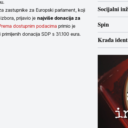
nu.
Socijalni in
 za zastupnike za Europski parlament, koji
zbora, prijavio je
najviše donacija za
Spin
Prema dostupnim podacima
primio je
 primljenih donacija SDP s 31.100 eura.
Krađa ident