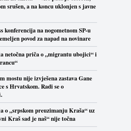
m srušen, a na koncu uklonjen s javne
ss konferencija na nogometnom SP-u
temeljen povod za napad na novinare
la netočna priča o „migrantu ubojici“ i
trancu“
om mostu nije izvješena zastava Gane
ce s Hrvatskom. Radi se o
.
ja o „srpskom preuzimanju Kraša“ uz
ni Kraš sad je naš“ nije točna