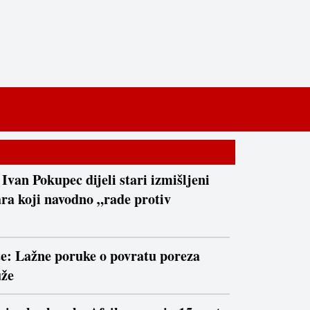
 Ivan Pokupec dijeli stari izmišljeni
ra koji navodno „rade protiv
te: Lažne poruke o povratu poreza
uže