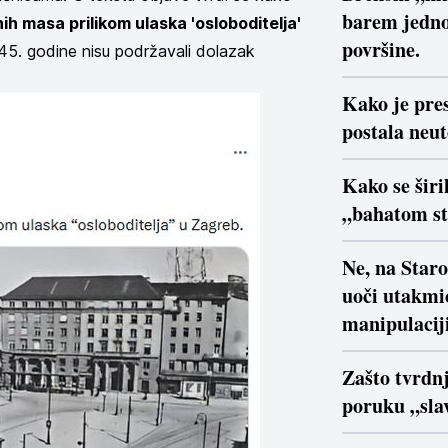
barem jedno
ih masa prilikom ulaska 'osloboditelja'
površine.
945. godine nisu podržavali dolazak
Kako je pre
postala neu
Kako se širi
„bahatom s
Ne, na Star
uoči utakmi
manipulaciji
Zašto tvrdn
poruku „slav