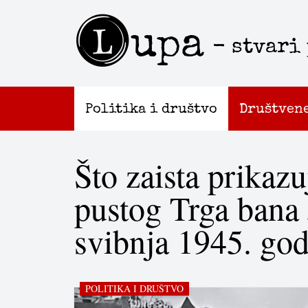
L
upa
- stvari
Politika i društvo
Društven
Što zaista prikazu
pustog Trga bana 
svibnja 1945. go
POLITIKA I DRUŠTVO