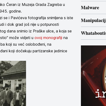
ko Ćeran iz Muzeja Grada Zagreba u
Malware
 1945. godine.
 se i Pavićeva fotografija snimljena s iste
Manipulacij
di i dok grad još nije u potpunosti
istog dana snimio iz Praške ulice, a koja se
Whatabout
stio" može vidjeti u
ovoj monografiji
na
eba koji su već oslobođeni, na
ađani koji dočekuju partizanske jedinice