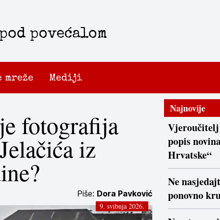
 pod povećalom
e mreže
Mediji
Najnovije
je fotografija
Vjeroučitelj
Jelačića iz
popis novina
Hrvatske“
dine?
Ne nasjedaj
ponovno kr
Piše:
Dora Pavković
9. svibnja 2026.