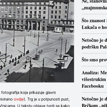
Ne, stanovn
„majmunsk
Što znanost
Lukača o ho
Netočno je d
podršku Pal
Što smo prov
Analiza: Me
višestrukim 
Facebooku
fotografija koja prikazuje glavni
Netočno je 
hivirano
ovdje
). Trg je u potpunosti pust,
Brčkom „nik
račnicama. U tekstu objave tvrdi se kako