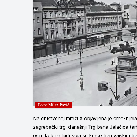
Foto: Milan Pavić
Na društvenoj mreži X objavljena je crno-bijela 
zagrebački trg, današnji Trg bana Jelačića (ar
osim kolone ljudi koja se kreće tramvajskim t