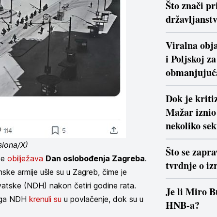
Što znači pr
državljanstv
Viralna obja
i Poljskoj z
obmanjujuć
Dok je krit
Mažar iznio 
nekoliko se
slona/X)
Što se zapra
 se
obilježava
Dan oslobođenja Zagreba
.
tvrdnje o iz
ke armije ušle su u Zagreb, čime je
tske (NDH) nakon četiri godine rata.
Je li Miro B
naga NDH
krenuli su
u povlačenje, dok su u
HNB-a?