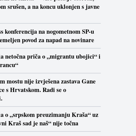
m srušen, a na koncu uklonjen s javne
ss konferencija na nogometnom SP-u
temeljen povod za napad na novinare
la netočna priča o „migrantu ubojici“ i
trancu“
om mostu nije izvješena zastava Gane
ce s Hrvatskom. Radi se o
.
ja o „srpskom preuzimanju Kraša“ uz
ni Kraš sad je naš“ nije točna