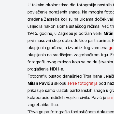
U takvim okolnostima dio fotografija nastalih 
povlačenje poraženih snaga. Na mnogim fotog
građana Zagreba koji su na ulicama dočekivali 
uslijedila nakon sloma ustaškog režima. Već tr
1945. godine, u Zagrebu je održan veliki
Mitin
prvi masovni skup dobrodošlice partizanima. Fo
okupljenih građana, a izvori iz tog vremena
go
okupljenih na središnjem zagrebačkom trgu. Fa
fotografiji ovog mitinga koja se na društveni
proglašenja NDH-a.
Fotografiju pustog današnjeg Trga bana Jelačić
Milan Pavić
u sklopu
serije fotografija
pod nazi
prikazuje samo ulazak partizanskih snaga u gra
kolaboracionističkih vojski i civila. Pavić je
sni
zagrebačku Ilicu.
"Prva grupa fotografija fantastičnom dokument