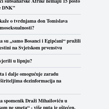
ici subsaharske Afrike nemaju 15 posto
e DNK”
 kaže o tvrdnjama don Tomislava
moseksualnosti?
a su „samo Bosanci i Egipćani“ pružili
estini na Svjetskom prvenstvu
jerili u lipnju?
ta i dalje omogućuje zaradu
širiteljima dezinformacija na
da spomenik Draži Mihailoviću u
om ne smeta“ - više puta je oštećen,