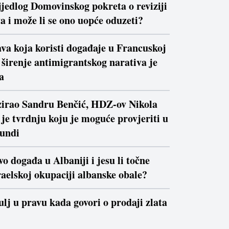
ijedlog Domovinskog pokreta o reviziji
a i može li se ono uopće oduzeti?
va koja koristi događaje u Francuskoj
a širenje antimigrantskog narativa je
a
izirao Sandru Benčić, HDZ-ov Nikola
je tvrdnju koju je moguće provjeriti u
kundi
vo događa u Albaniji i jesu li točne
raelskoj okupaciji albanske obale?
ulj u pravu kada govori o prodaji zlata