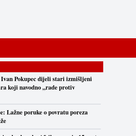
 Ivan Pokupec dijeli stari izmišljeni
ra koji navodno „rade protiv
te: Lažne poruke o povratu poreza
uže