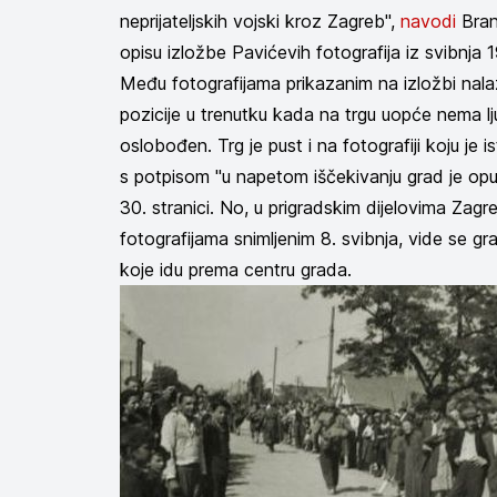
neprijateljskih vojski kroz Zagreb",
navodi
Bran
opisu izložbe Pavićevih fotografija iz svibnja
Među fotografijama prikazanim na izložbi nalazi
pozicije u trenutku kada na trgu uopće nema lju
oslobođen. Trg je pust i na fotografiji koju je 
s potpisom "u napetom iščekivanju grad je opu
30. stranici. No, u prigradskim dijelovima Zagr
fotografijama snimljenim 8. svibnja, vide se gr
koje idu prema centru grada.